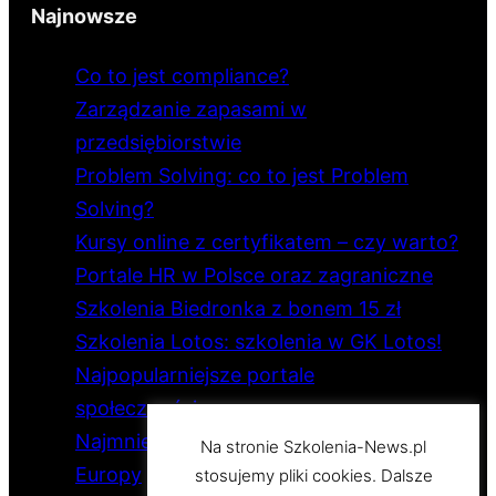
Najnowsze
Co to jest compliance?
Zarządzanie zapasami w
przedsiębiorstwie
Problem Solving: co to jest Problem
Solving?
Kursy online z certyfikatem – czy warto?
Portale HR w Polsce oraz zagraniczne
Szkolenia Biedronka z bonem 15 zł
Szkolenia Lotos: szkolenia w GK Lotos!
Najpopularniejsze portale
społecznościowe
Najmniejsze i największe państwo
Na stronie Szkolenia-News.pl
Europy
stosujemy pliki cookies. Dalsze