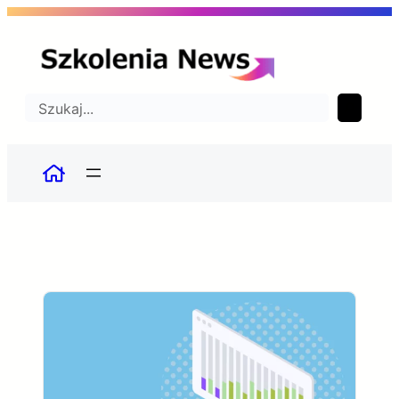
Przejdź
do
treści
Szukaj