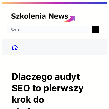
Przejdź
do
treści
Szukaj
Dlaczego audyt
SEO to pierwszy
krok do