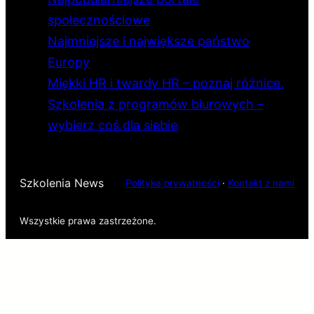
społecznościowe
Najmniejsze i największe państwo
Europy
Miękki HR i twardy HR – poznaj różnice.
Szkolenia z programów biurowych –
wybierz coś dla siebie
Szkolenia News
Polityka prywatności
·
Kontakt z nami
Wszystkie prawa zastrzeżone.