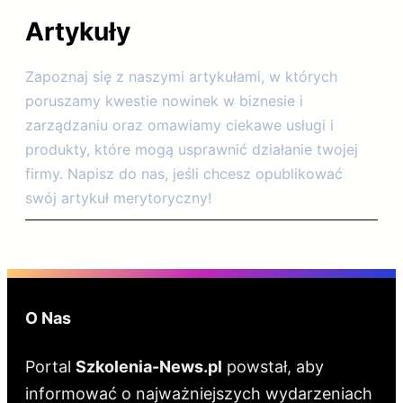
Artykuły
Zapoznaj się z naszymi artykułami, w których
poruszamy kwestie nowinek w biznesie i
zarządzaniu oraz omawiamy ciekawe usługi i
produkty, które mogą usprawnić działanie twojej
firmy. Napisz do nas, jeśli chcesz opublikować
swój artykuł merytoryczny!
O Nas
Portal
Szkolenia-News.pl
powstał, aby
informować o najważniejszych wydarzeniach