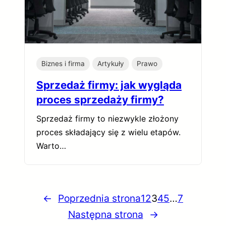
Biznes i firma
Artykuły
Prawo
Sprzedaż firmy: jak wygląda
proces sprzedaży firmy?
Sprzedaż firmy to niezwykle złożony
proces składający się z wielu etapów.
Warto…
←
Poprzednia strona
1
2
3
4
5
…
7
Następna strona
→