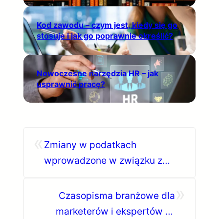
Kod zawodu – czym jest, kiedy się go
stosuje i jak go poprawnie określić?
Nowoczesne narzędzia HR – jak
usprawnić pracę?
«
Zmiany w podatkach
wprowadzone w związku z
koronawirusem
»
Czasopisma branżowe dla
marketerów i ekspertów e-