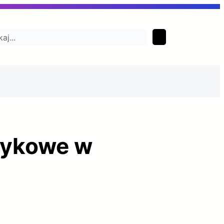
aj
ęzykowe w