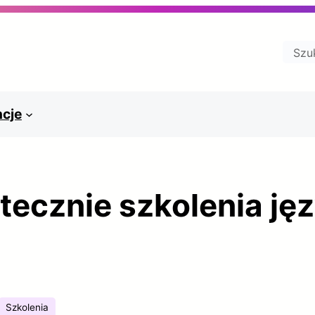
Szuk
ncje
tecznie szkolenia j
Szkolenia