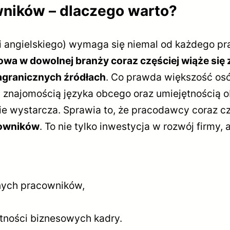
wników – dlaczego warto?
 angielskiego) wymaga się niemal od każdego pr
owa w dowolnej branży coraz częściej wiąże si
agranicznych źródłach
. Co prawda większość osó
najomością języka obcego oraz umiejętnością obs
nie wystarcza. Sprawia to, że pracodawcy coraz c
cowników
. To nie tylko inwestycja w rozwój firmy, a
nych pracowników,
tności biznesowych kadry.