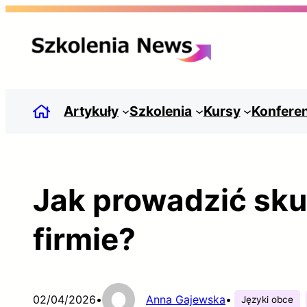
Przejdź
do
treści
Artykuły
Szkolenia
Kursy
Konfere
Jak prowadzić sku
firmie?
02/04/2026
•
Anna Gajewska
•
Języki obce