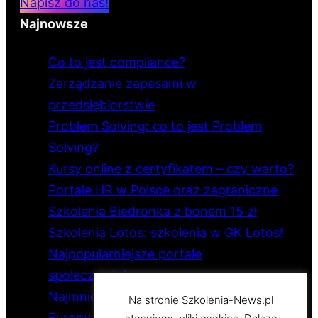
Napisz do nas!
Najnowsze
Co to jest compliance?
Zarządzanie zapasami w
przedsiębiorstwie
Problem Solving: co to jest Problem
Solving?
Kursy online z certyfikatem – czy warto?
Portale HR w Polsce oraz zagraniczne
Szkolenia Biedronka z bonem 15 zł
Szkolenia Lotos: szkolenia w GK Lotos!
Najpopularniejsze portale
społecznościowe
Najmniejsze i największe państwo
Na stronie Szkolenia-News.pl
Europy