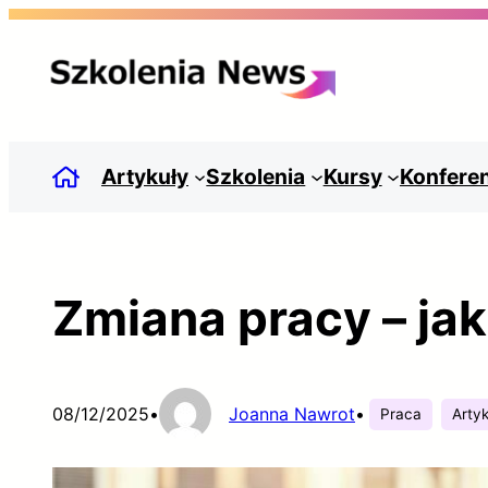
Przejdź
do
treści
Artykuły
Szkolenia
Kursy
Konfere
Zmiana pracy – ja
08/12/2025
•
Joanna Nawrot
•
Praca
Arty