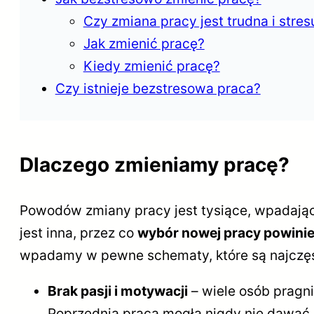
Czy zmiana pracy jest trudna i stres
Jak zmienić pracę?
Kiedy zmienić pracę?
Czy istnieje bezstresowa praca?
Dlaczego zmieniamy pracę?
Powodów zmiany pracy jest tysiące, wpadając 
jest inna, przez co
wybór nowej pracy powinie
wpadamy w pewne schematy, które są najczęst
Brak pasji i motywacji
– wiele osób pragn
Poprzednia praca mogła nigdy nie dawać p