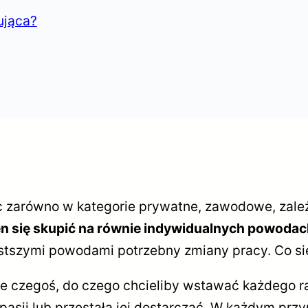
ująca?
zarówno w kategorie prywatne, zawodowe, zależne
n się skupić na równie indywidualnych powodac
szymi powodami potrzebny zmiany pracy. Co się 
ie czegoś, do czego chcieliby wstawać każdego ra
asji lub przestała jej dostarczać. W każdym prz