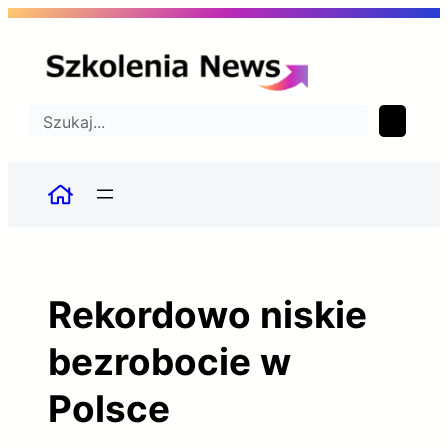
Przejdź
do
treści
Szukaj
Rekordowo niskie
bezrobocie w
Polsce