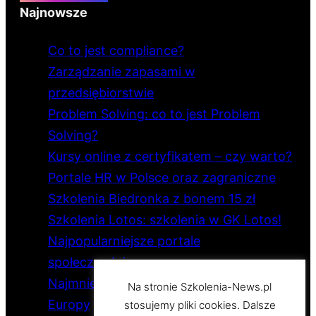
Najnowsze
Co to jest compliance?
Zarządzanie zapasami w
przedsiębiorstwie
Problem Solving: co to jest Problem
Solving?
Kursy online z certyfikatem – czy warto?
Portale HR w Polsce oraz zagraniczne
Szkolenia Biedronka z bonem 15 zł
Szkolenia Lotos: szkolenia w GK Lotos!
Najpopularniejsze portale
społecznościowe
Najmniejsze i największe państwo
Na stronie Szkolenia-News.pl
Europy
stosujemy pliki cookies. Dalsze