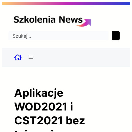
Przejdź
do
treści
Szukaj
Aplikacje
WOD2021 i
CST2021 bez