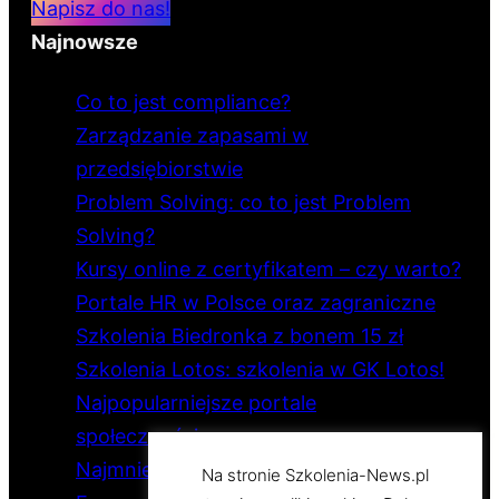
Napisz do nas!
Najnowsze
Co to jest compliance?
Zarządzanie zapasami w
przedsiębiorstwie
Problem Solving: co to jest Problem
Solving?
Kursy online z certyfikatem – czy warto?
Portale HR w Polsce oraz zagraniczne
Szkolenia Biedronka z bonem 15 zł
Szkolenia Lotos: szkolenia w GK Lotos!
Najpopularniejsze portale
społecznościowe
Najmniejsze i największe państwo
Na stronie Szkolenia-News.pl